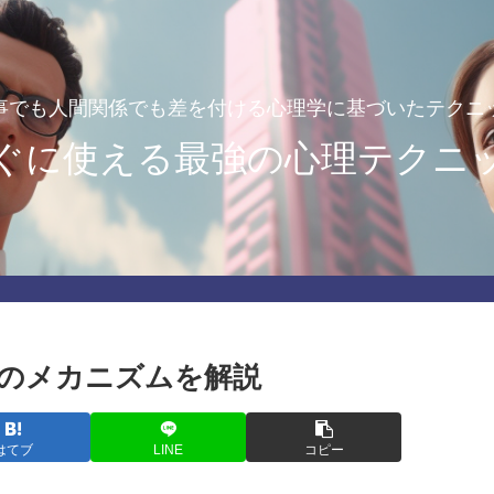
事でも人間関係でも差を付ける心理学に基づいたテクニ
ぐに使える最強の心理テクニ
のメカニズムを解説
はてブ
LINE
コピー