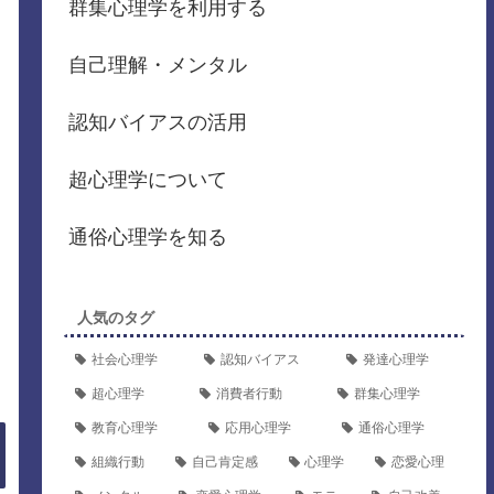
群集心理学を利用する
自己理解・メンタル
認知バイアスの活用
超心理学について
通俗心理学を知る
人気のタグ
社会心理学
認知バイアス
発達心理学
超心理学
消費者行動
群集心理学
教育心理学
応用心理学
通俗心理学
組織行動
自己肯定感
心理学
恋愛心理