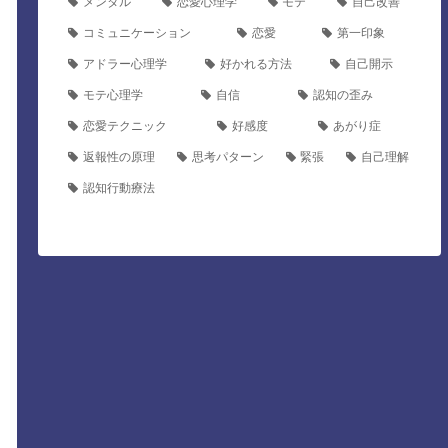
メンタル
恋愛心理学
モテ
自己改善
コミュニケーション
恋愛
第一印象
アドラー心理学
好かれる方法
自己開示
モテ心理学
自信
認知の歪み
恋愛テクニック
好感度
あがり症
返報性の原理
思考パターン
緊張
自己理解
認知行動療法