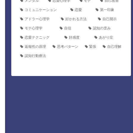
メンタル
恋愛心理学
モテ
自己改善
コミュニケーション
恋愛
第一印象
アドラー心理学
好かれる方法
自己開示
モテ心理学
自信
認知の歪み
恋愛テクニック
好感度
あがり症
返報性の原理
思考パターン
緊張
自己理解
認知行動療法