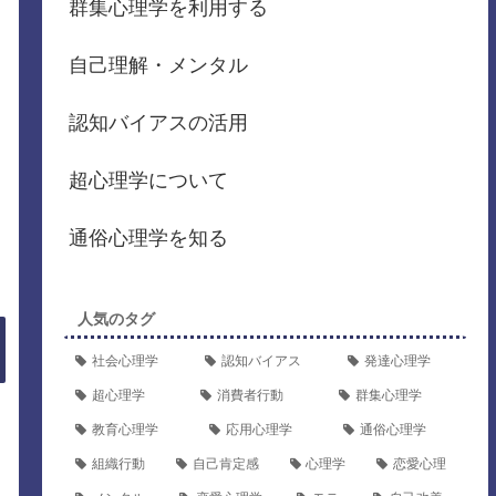
群集心理学を利用する
自己理解・メンタル
認知バイアスの活用
超心理学について
通俗心理学を知る
人気のタグ
社会心理学
認知バイアス
発達心理学
超心理学
消費者行動
群集心理学
教育心理学
応用心理学
通俗心理学
組織行動
自己肯定感
心理学
恋愛心理