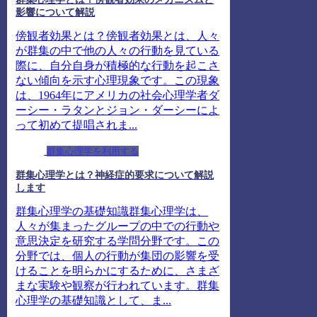
影響について解説
傍観者効果とは？傍観者効果とは、人々
が群集の中で他の人々の行動を見ている
際に、自分自身が積極的な行動を起こさ
ない傾向を示す心理現象です。この現象
は、1964年にアメリカの社会心理学者ダ
ーシー・ラタンとジョン・ダーシーによ
って初めて提唱されま...
群集心理学を利用する
群集心理学とは？神経症的要求について解説
します
群集心理学の基礎知識群集心理学は、
人々が集まったグループの中での行動や
意思決定を研究する学問分野です。この
分野では、個人の行動が集団の影響を受
けることを明らかにするために、さまざ
まな実験や観察が行われています。群集
心理学の基礎知識として、ま...