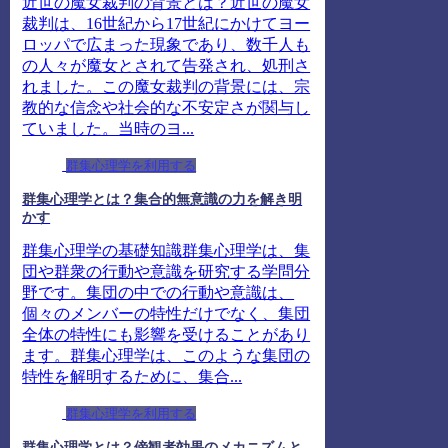
近世の魔女裁判の背景とは？近世の魔女
裁判は、16世紀から17世紀にかけてヨー
ロッパで広まった現象であり、数千人も
の人々が魔女とされて告発され、処刑さ
れました。この魔女裁判の背景には、宗
教的な信念や社会的な不安定さが関与し
ていました。当時のヨ...
群集心理学を利用する
群集心理学とは？集合的無意識の力を解き明
かす
群集心理学の基礎知識群集心理学は、集
団や群衆の行動や意識を研究する学問分
野です。集団の中での行動や意識は、
個々のメンバーの特性だけでなく、集団
全体の特性にも影響を受けることがあり
ます。群集心理学は、このような集団の
特性を解明するために、集合...
群集心理学を利用する
群集心理学とは？傍観者効果のメカニズムと