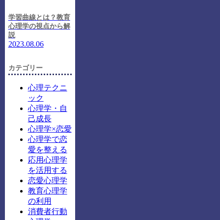
学習曲線とは？教育
心理学の視点から解
説
2023.08.06
カテゴリー
心理テクニ
ック
心理学・自
己成長
心理学×恋愛
心理学で恋
愛を整える
応用心理学
を活用する
恋愛心理学
教育心理学
の利用
消費者行動