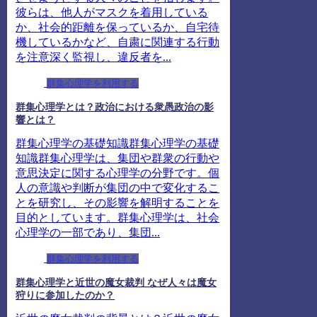
彼らは、他人がマスクを着用している
か、社会的距離を保っているか、自宅待
機しているかなど、自粛に関連する行動
を注意深く監視し、違反者を...
群集心理学を利用する
群集心理学とは？政治における衆愚政治の影
響とは？
群集心理学の基礎知識群集心理学の基礎
知識群集心理学は、集団や群衆の行動や
意思決定に関する心理学の分野です。個
人の意識や判断が集団の中で変化するこ
とを研究し、その影響を解明することを
目的としています。群集心理学は、社会
心理学の一部であり、集団...
群集心理学を利用する
群集心理学と近世の魔女裁判 なぜ人々は魔女
狩りに参加したのか？