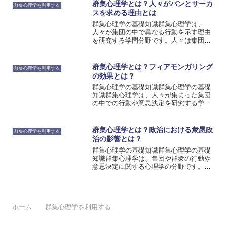
共有、相互作用、集団の規範、リーダー
群集心理学とは？人々がパンとサーカ
群集心理学を利用する
シップの役割が含まれます...
スを求める理由とは
群集心理学の基礎知識群集心理学は、
人々が集団の中で異なる行動を示す理由
を研究する学問分野です。人々は集団の
中で他のメンバーに影響を受けることが
あり、その結果として行動が変化するこ
とがあります。群集心理学は、このよう
群集心理学とは？フィアモンガリング
群集心理学を利用する
な現象を説明するための理論...
の効果とは？
群集心理学の基礎知識群集心理学の基礎
知識群集心理学は、人々が集まった集団
の中での行動や意思決定を研究する学問
分野です。この分野では、個人の意識や
行動が集団の中でどのように変化するか
を理解するために、心理学や社会学の理
群集心理学とは？政治における衆愚政
群集心理学を利用する
論や手法を用いて研究が行...
治の影響とは？
群集心理学の基礎知識群集心理学の基礎
知識群集心理学は、集団や群衆の行動や
意思決定に関する心理学の分野です。個
人の意識や判断が集団の中で変化するこ
とを研究し、その影響を解明することを
目的としています。群集心理学は、社会
心理学の一部であり、集団...
ホーム
群集心理学を利用する