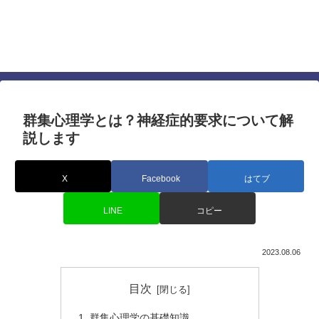
仕事でも人間関係でも差を付ける心理学に基づい
たテクニック
すぐに使える最強の心理テクニック
群集心理学とは？神経症的要求について解
説します
X
Facebook
はてブ
LINE
コピー
2023.08.06
目次
群集心理学の基礎知識