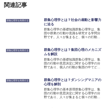
関連記事
群集心理学とは？社会の扇動と影響力
群集心理学を利用する
に迫る
群集心理学の基礎知識群集心理学は、集
団や群衆の行動や意識を研究する学問分
野です。人々が集まると、個々の行動や
意識が変化し、集団全体の特性が現れる
ことがあります。群集心理学は、このよ
うな社会現象を科学的に分析し、理解す
群集心理学とは？集団心理のメカニズ
群集心理学を利用する
るための重要なツールとな...
ムを解説
群集心理学の基礎知識群集心理学は、集
団の行動や意思決定に関する心理学の分
野であり、個人の行動が集団の中でどの
ように変化するかを研究します。集団の
中での行動は、個人の特性や意見だけで
なく、集団の力学や相互作用によっても
群集心理学とは？ダンシングマニアの
群集心理学を利用する
影響を受けることがありま...
心理を解剖
群集心理学の基本原理群集心理学は、集
団の行動や意思決定に関する心理学の分
野であり、人々が集まると個々の行動や
意思決定が変化することを研究していま
す。群集心理学の基本原理には、情報の