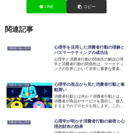
LINE
コピー
関連記事
心理学を活用した消費者行動の理解と
消費者行動心理学
バズマーケティングの成功法
心理学と消費者行動の関係性の解説心理
学と消費者行動の関係性は、マーケティ
ングの世界において非常に重要な要素で
す。消費者の心理状態や行動を理解する
ことで、企業はより効果的なマーケティ
ング戦略を立てることができます。心理
心理学の視点から見た消費者行動と衝
消費者行動心理学
学の原理を活用することで...
動買い
消費者行動とは何か？消費者行動とは、
消費者が商品やサービスを選択し、購入
するまでのプロセスを指します。この行
動は、個人のニーズや欲求、意識的・無
意識的な要因によって影響を受けます。
消費者行動を理解することは、マーケテ
心理学が明かす消費者行動の秘密と心
消費者行動心理学
ィング戦略の立案や効果的...
理的財布の効果