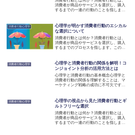
消費者行動とは何か？消費者行動とは、
消費者が商品やサービスを選択し、購入
するまでの一連の行動のことを指しま
す。消費者行動は、個人のニーズや欲
求、意識的・無意識的な要因によって影
響を受けます。例えば、消費者が特定の
心理学が明かす消費者行動のエシカル
消費者行動心理学
商品を選ぶ理由は、その商品が...
な選択について
消費者行動とは何か？消費者行動とは、
消費者が商品やサービスを選択し、購入
するまでのプロセスを指します。この行
動は、個人のニーズや欲求、情報の収
集、意思決定、購買行動などの要素から
構成されています。消費者行動は、心理
心理学と消費者行動の関係を解明！コ
消費者行動心理学
学の理論やモデルを用いて分...
ンジョイント分析の活用方法とは
心理学と消費者行動の基本概念心理学と
消費者行動の関係を理解することは、マ
ーケティング戦略の成功に不可欠です。
消費者の心理的な要素は、購買意欲や購
買行動に大きな影響を与えるため、それ
を理解することは企業にとって重要な課
心理学の視点から見た消費者行動とギ
消費者行動心理学
題です。消費者の心理的な...
ルトフリーな選択
消費者行動とは何か？消費者行動とは、
消費者が商品やサービスを選択し、購入
するまでの一連の行動のことを指しま
す。この行動は、個人のニーズや欲求、
価値観、環境要因などに影響を受けま