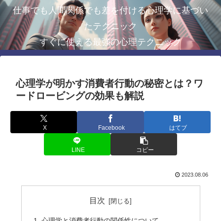
仕事でも人間関係でも差を付ける心理学に基づい
たテクニック
すぐに使える最強の心理テクニック
心理学が明かす消費者行動の秘密とは？ワ
ードロービングの効果も解説
X
Facebook
はてブ
LINE
コピー
2023.08.06
目次
心理学と消費者行動の関係性について