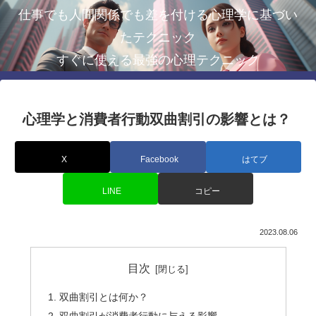
仕事でも人間関係でも差を付ける心理学に基づい
たテクニック
すぐに使える最強の心理テクニック
心理学と消費者行動双曲割引の影響とは？
X
Facebook
はてブ
LINE
コピー
2023.08.06
目次
双曲割引とは何か？