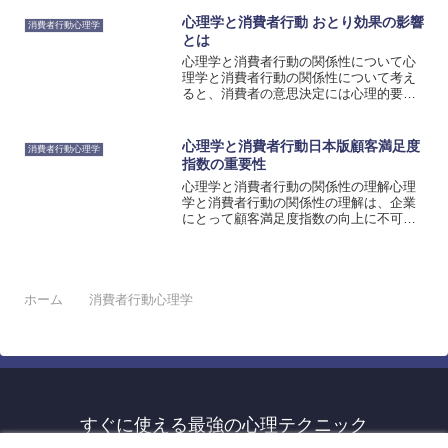
境要因などによって影響を受けます。心
理学の視点から見ると、消費者行動は購
心理学と消費者行動 おとり効果の影響
消費者行動心理学
買意欲や意思決定に影響を...
とは
心理学と消費者行動の関係性について心
理学と消費者行動の関係性について考え
ると、消費者の意思決定には心理的要素
が大きく関与していることがわかりま
す。消費者は商品やサービスを選ぶ際
に、自分自身の欲求や価値観、感情など
心理学と消費者行動日本版顧客満足度
消費者行動心理学
を考慮して判断を下します。そ...
指数の重要性
心理学と消費者行動の関係性の理解心理
学と消費者行動の関係性の理解は、企業
にとって顧客満足度指数の向上に不可欠
な要素です。心理学は、人々の心理的な
プロセスや行動の理解に関する科学で
す。消費者行動は、人々が商品やサービ
スを購入する際の意思決定や...
ホーム
消費者行動心理学
すぐに使える最強の心理テクニック