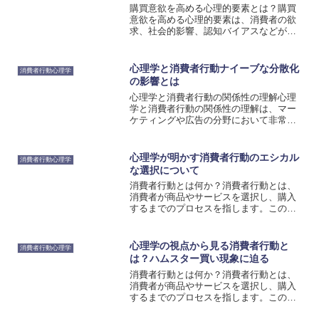
購買意欲を高める心理的要素とは？購買
意欲を高める心理的要素は、消費者の欲
求、社会的影響、認知バイアスなどが関
与しています。消費者は、自己満足や社
会的な評価を得るために購買行動をする
傾向があります。まず、欲求は購買意欲
心理学と消費者行動ナイーブな分散化
消費者行動心理学
を高める重要な要素です。...
の影響とは
心理学と消費者行動の関係性の理解心理
学と消費者行動の関係性の理解は、マー
ケティングや広告の分野において非常に
重要です。消費者の意思決定や購買行動
は、個々の心理的要因によって大きく影
響を受けるため、これらの要素を理解す
心理学が明かす消費者行動のエシカル
消費者行動心理学
ることは、成功したマーケ...
な選択について
消費者行動とは何か？消費者行動とは、
消費者が商品やサービスを選択し、購入
するまでのプロセスを指します。この行
動は、個人のニーズや欲求、情報の収
集、意思決定、購買行動などの要素から
構成されています。消費者行動は、心理
心理学の視点から見る消費者行動と
消費者行動心理学
学の理論やモデルを用いて分...
は？ハムスター買い現象に迫る
消費者行動とは何か？消費者行動とは、
消費者が商品やサービスを選択し、購入
するまでのプロセスを指します。この行
動は、個人のニーズや欲求、価値観、環