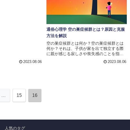
ます。彼らは人間の社
ついて考察しました。
が独自の学問分野とし
9世紀になってからで
心理学の発展ととも
は社会的な...
通俗心理学 空の巣症候群とは？原因と克服
方法を解説
空の巣症候群とは何か？空の巣症候群とは
何か？それは、子供が家を出て独立する際
に親が感じる寂しさや喪失感のことを指し
ます。長年にわたって子供と一緒に暮らし
2023.08.06
2023.08.06
てきた親にとって、子供が巣立つことは大
きな変化です。家庭の中での役割や関係性
が変わり、親は自分の存在意義を見失うこ
とがあります。空の巣症候群の原因はさま
ざまですが、主な要因は親子関係の変化や
自己価値感の喪失です。子供が独立するこ
…
15
16
とで、親との関係性が変わります。親は子
供の世話やサポートをする役割から解放さ
れ、自分自身の人生に向き...
人気のタグ