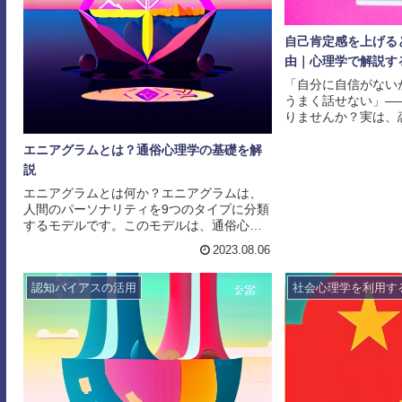
自己肯定感を上げる
由｜心理学で解説す
「自分に自信がない
うまく話せない」—
りませんか？実は、
理由の多くは、スキ
己肯定感の低さにあ
エニアグラムとは？通俗心理学の基礎を解
では、自己肯定感は
説
響を与えることが繰
エニアグラムとは何か？エニアグラムは、
す。この記事では、
人間のパーソナリティを9つのタイプに分類
う影響するのかを心
するモデルです。このモデルは、通俗心理
説し、今日から取り
学の一部であり、自己理解や他者理解に役
まで丁寧にまとめます
2023.08.06
立つことがあります。エニアグラムの9つの
肯定感が上がると、
タイプは、それぞれ特定の特徴や行動パタ
る自己肯定感が上がる.
認知バイアスの活用
社会心理学を利用す
ーンを持っています。例えば、タイプ1は完
璧主義的であり、自己批判的な傾向があり
ます。タイプ2は思いやりがあり、他人のニ
ーズを優先する傾向があります。タイプ3は
競争心が強く、成功を追求する傾向があり
ます。このように、それぞれのタイプは独
自の特徴を持っ...