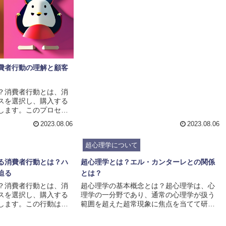
であり、私たちがどのように商品やサービ
スを選び、購入するかを理解することは、
企業やマーケターにとって非常に重要で
す。消費者行動は、心理的な要素や社会的
な要素に影響を受けます。心理的な要素
は、個人の欲求やニーズ、態度、信念、知
識、感情などを含みます。例えば、ある商
費者行動の理解と顧客
品を購入する際には、その商品が自分の欲
求やニーズを満たすかどうかを考...
？消費者行動とは、消
スを選択し、購入する
します。このプロセス
や欲求、意思決定の要
2023.08.06
2023.08.06
要素によって影響を受
的なマーケティング戦
超心理学について
、消費者行動を理解す
消費者行動の理解に
る消費者行動とは？ハ
超心理学とは？エル・カンターレとの関係
ツールとなります。心
迫る
とは？
理的な要素や行動の背
を解明するための科学
？消費者行動とは、消
超心理学の基本概念とは？超心理学は、心
ズや欲求を理解し、そ
スを選択し、購入する
理学の一分野であり、通常の心理学が扱う
ービス...
します。この行動は、
範囲を超えた超常現象に焦点を当てて研究
、価値観、環境要因な
を行います。超心理学の研究対象には、超
けます。心理学の視点
能力やテレパシー、透視、念力などが含ま