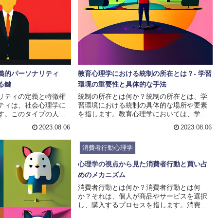
義的パーソナリティ
教育心理学における統制の所在とは？- 学習
る鍵
環境の重要性と具体的な手法
リティの定義と特徴権
統制の所在とは何か？統制の所在とは、学
ティは、社会心理学に
習環境における統制の具体的な場所や要素
す。このタイプの人々
を指します。教育心理学においては、学習
則に従うことを好み、
者が学習を行う際にどのような要素が彼ら
2023.08.06
2023.08.06
制限する傾向がありま
の学習成果に影響を与えるかを研究する分
や不確実性に対する恐
野です。統制の所在は、学習者の学習成果
消費者行動心理学
威的な人物や体制に頼
に大きな影響を与えるため、教育者や教育
ようとします。権威主
環境の設計において重要な要素となりま
心理学の視点から見た消費者行動と買い占
の特徴の一つは、他者
す。統制の所在を適切に設計することで、
めのメカニズム
己の地位や権力を確立
学習者のモチベーションや学習効果を向上
す。彼らは自分自身を
させることができます。例えば、学習者が
消費者行動とは何か？消費者行動とは何
他者を支配することで
自分の進捗状況を把握しやすいように進行
か？それは、個人が商品やサービスを選択
とし...
状況を可視化することや、学...
し、購入するプロセスを指します。消費者
行動は、私たちが日常的に行っている行動