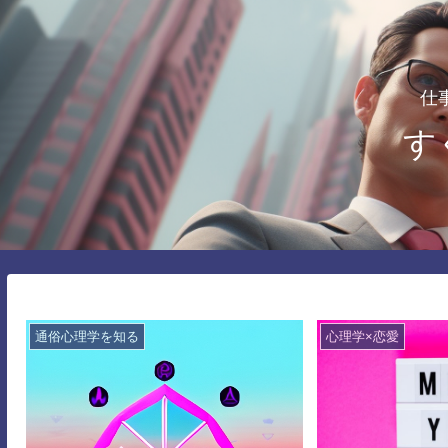
仕
す
通俗心理学を知る
心理学×恋愛