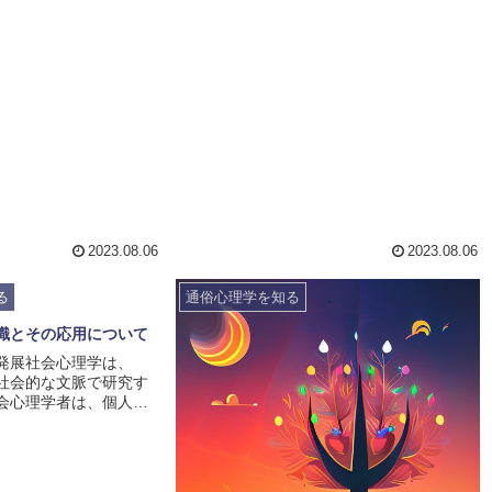
行動は購買意欲や意思
れます。これらの現象は科学的には証明さ
要素が存在します。消
れていないものの、多くの人々が経験した
ためには、消費者の心
り信じたりしているため、超心理学は広く
る必要があります。例
興味を持たれています。エル・カンターレ
やニーズは、商品やサ
は、超心理学の研究者として知られてお
な影響を与えます。ま
り、彼の理論や実験は注目を集めていま
や信念も、購買行動に
す。彼はテレパシーや透視などの超常現象
。例...
を科学的に解明しようと試みて...
2023.08.06
2023.08.06
る
通俗心理学を知る
識とその応用について
発展社会心理学は、
社会的な文脈で研究す
会心理学者は、個人の
けでなく、他者との関
どのように人々の行動
与えるかを探求しま
史は古代ギリシャの哲