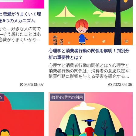
と恋愛がうまくいく理
る5つのメカニズム
から、好きな人の前で
—そう感じたことはあ
恋愛がうまくいかない
ルや見た目より先に自
ります。心理学の研究
心理学と消費者行動の関係を解明！判別分
対人関係の質全体に影
析の重要性とは？
り返し確認されていま
心理学と消費者行動の関係とは？心理学と
自己肯定感が恋愛にど
消費者行動の関係は、消費者の意思決定や
理学のメカニズムで解
購買行動に影響を与える要素を研究するこ
組める具体的な高め方
とを通じて理解されます。心理学の理論や
。---まず結論：自己
2026.08.07
2023.08.06
手法を用いることで、消費者のニーズや欲
恋愛の「土台」が変わ
求、意識的・無意識的な要因を分析するこ
..
る
教育心理学の利用
とが可能となります。消費者の行動は、個
人の心理的な要素によって大きく影響を受
けます。例えば、消費者の欲求やニーズ
は、心理的な要素によって形成されます。
心理学の理論を用いることで、消費者の欲
求やニーズを理解し、それに基づいて商品
やサービスを提供することが...