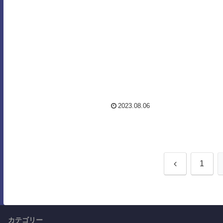
学者たちから始まり
ェクトを通じて、人間の能力についての新
会的な本性や道徳に
たな発見や理解を追求しています。例え
しかし、社会心理学
ば、超感覚知覚やテレパシー、予知能力な
て確立されたのは1
ど、一般的には信じがたいとされるような
す。この時期、実験
能力についても、科学的な手法を用いて研
に、社会心理学者たち
究を行っています。人体科学会の研究成果
は、超心理学の分野での理解...
2023.08.06
前
1
へ
カテゴリー