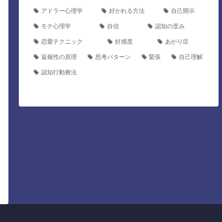
アドラー心理学
好かれる方法
自己開示
モテ心理学
自信
認知の歪み
恋愛テクニック
好感度
あがり症
返報性の原理
思考パターン
緊張
自己理解
認知行動療法