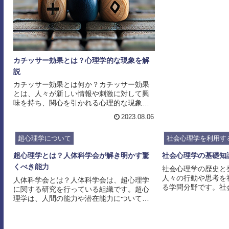
から見ると、消費者
決定に影響を与える
費者行動を理解する
理的な側面を考慮す
えば、消費者の欲求
ービスの選択に大き
カチッサー効果とは？心理学的な現象を解
た、消費者の価値観
影響を与える要素です
説
カチッサー効果とは何か？カチッサー効果
とは、人々が新しい情報や刺激に対して興
味を持ち、関心を引かれる心理的な現象で
す。この現象は、新奇性、予測不可能性、
2023.08.06
複雑性などの要素によって引き起こされま
す。新奇性は、人々が何か新しいものや珍
超心理学について
社会心理学を利用す
しいものに対して興味を持つ傾向を指しま
す。例えば、新しい商品や技術、エンター
超心理学とは？人体科学会が解き明かす驚
社会心理学の基礎知
テイメントの形式などが新奇性の要素とし
くべき能力
て機能することがあります。予測不可能性
社会心理学の歴史と
は、人々が予測できない出来事や結果に対
人々の行動や思考を
人体科学会とは？人体科学会は、超心理学
して興味を持つ傾向を指します。例えば、
る学問分野です。社
に関する研究を行っている組織です。超心
サスペンス映画やスリラー...
心理的なプロセスだ
理学は、人間の能力や潜在能力についての
係や社会的な環境が
科学的な解明を目指す学問分野であり、人
や意思決定に影響を
体科学会はその分野での研究を専門として
す。社会心理学の歴
います。人体科学会は、様々な研究プロジ