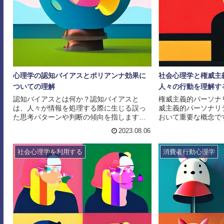
心理学の認知バイアスとポリアンナ効果に
社会心理学と権威主
ついての理解
人々の行動を理解す
認知バイアスとは何か？認知バイアスと
権威主義的パーソナ
は、人々が情報を処理する際に生じる誤っ
威主義的パーソナリ
た思考パターンや判断の傾向を指します。
おいて重要な概念で
私たちは日常的に多くの情報にさらされて
は、特定の権威や規
2023.08.06
おり、その情報を処理する際には、無意識
他者の意見や自由を
のうちに特定の思考パターンに従って判断
す。彼らは自己不安
社会心理学を利用する
消費者行動心理学
を下しています。しかし、この思考パター
れを抱いており、権
ンには誤りや偏りが含まれることがありま
ることで安心感を得
す。認知バイアスは、情報の選択、解釈、
義的パーソナリティ
記憶、判断に影響を与えます。例えば、確
を従わせることで自
証バイアスは、既存の信念や意見を裏付け
しようとする傾向で
る情報を選択的に受け入れる傾向を指しま
上位の立場に置き、
す。これにより、私たちは自...
自己の価値を高めよう