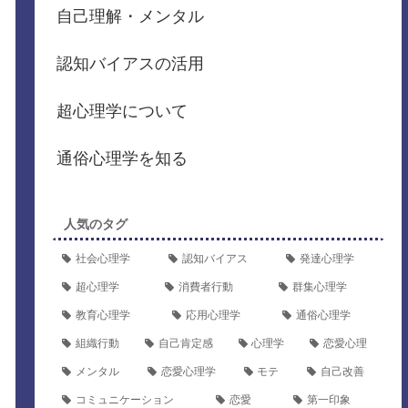
自己理解・メンタル
認知バイアスの活用
超心理学について
通俗心理学を知る
人気のタグ
社会心理学
認知バイアス
発達心理学
超心理学
消費者行動
群集心理学
教育心理学
応用心理学
通俗心理学
組織行動
自己肯定感
心理学
恋愛心理
メンタル
恋愛心理学
モテ
自己改善
コミュニケーション
恋愛
第一印象