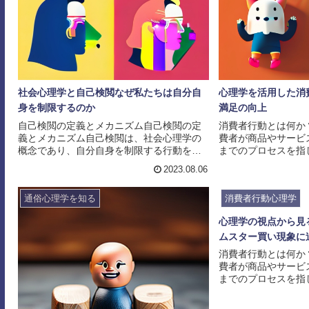
社会心理学と自己検閲なぜ私たちは自分自
心理学を活用した消
身を制限するのか
満足の向上
自己検閲の定義とメカニズム自己検閲の定
消費者行動とは何か
義とメカニズム自己検閲は、社会心理学の
費者が商品やサービ
概念であり、自分自身を制限する行動を指
までのプロセスを指
します。これは、社会的な規範や価値観に
は、消費者のニーズ
2023.08.06
従い、自己表現を制限することで実現され
素など、さまざまな
ます。なぜ私たちは自己検閲を行うのでし
けます。企業が効果
通俗心理学を知る
消費者行動心理学
ょうか？それは、社会的な受容や承認を得
略を立てるためには
るために、他者との関係を維持するため
ることが重要です。
心理学の視点から見
に、自己のイメージを保つために、または
は、心理学が役立つ
ムスター買い現象に
他者への影響を最小限に抑えるためなど、
理学は、消費者の心
さまざまな理由が考えられます。自己検閲
後にある動機や意図
消費者行動とは何か
のメカニズムは、社会的な規範や価値観に
です。消費者のニー
費者が商品やサービ
従うことによって実現されま...
れに合わせた商品やサ
までのプロセスを指
個人のニーズや欲求
どによって影響を受