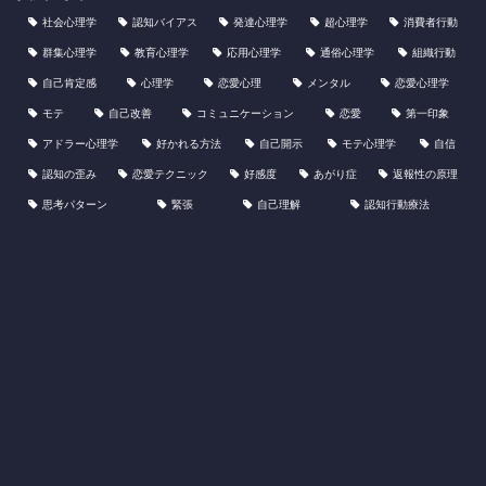
社会心理学
認知バイアス
発達心理学
超心理学
消費者行動
群集心理学
教育心理学
応用心理学
通俗心理学
組織行動
自己肯定感
心理学
恋愛心理
メンタル
恋愛心理学
モテ
自己改善
コミュニケーション
恋愛
第一印象
アドラー心理学
好かれる方法
自己開示
モテ心理学
自信
認知の歪み
恋愛テクニック
好感度
あがり症
返報性の原理
思考パターン
緊張
自己理解
認知行動療法